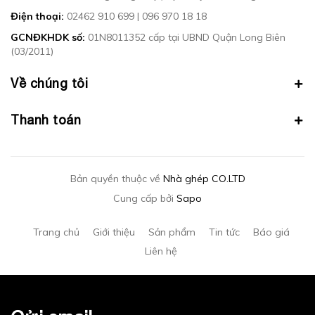
Điện thoại:
02462 910 699
|
096 970 18 18
GCNĐKHDK số:
01N8011352 cấp tại UBND Quận Long Biên
(03/2011)
Về chúng tôi
Thanh toán
Bản quyền thuộc về
Nhà ghép CO.LTD
Cung cấp bởi
Sapo
Trang chủ
Giới thiệu
Sản phẩm
Tin tức
Báo giá
Liên hệ