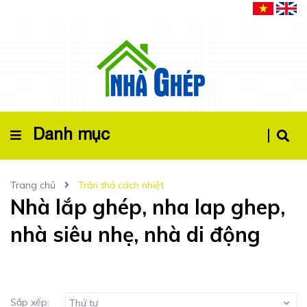
Danh mục
Trang chủ
Trần thả cách nhiệt
Nhà lắp ghép, nha lap ghep,
nhà siêu nhẹ, nhà di động
Sắp xếp:
Thứ tự