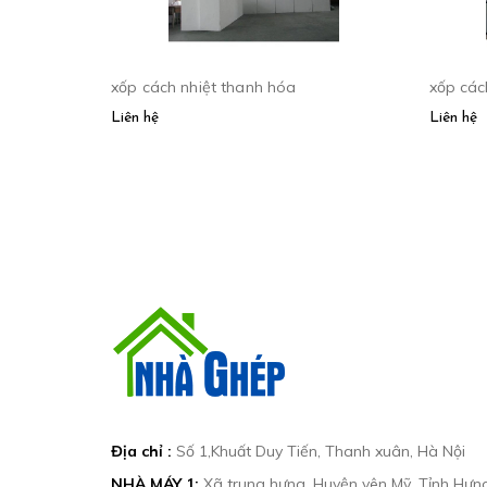
xốp cách nhiệt thanh hóa
xốp cách
Liên hệ
Liên hệ
Địa chỉ :
Số 1,Khuất Duy Tiến, Thanh xuân, Hà Nội
NHÀ MÁY 1:
Xã trung hưng, Huyện yên Mỹ, Tỉnh Hưn