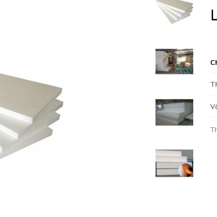
L
C
T
V
T