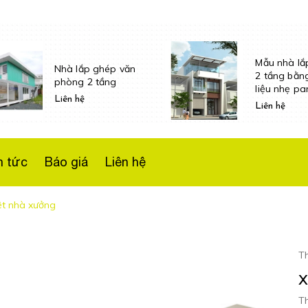
Mẫu nhà lắ
Nhà lắp ghép văn
2 tầng bằn
phòng 2 tầng
liệu nhẹ pa
Liên hệ
xốp
Liên hệ
n tức
Báo giá
Liên hệ
ệt nhà xưởng
Th
x
Th