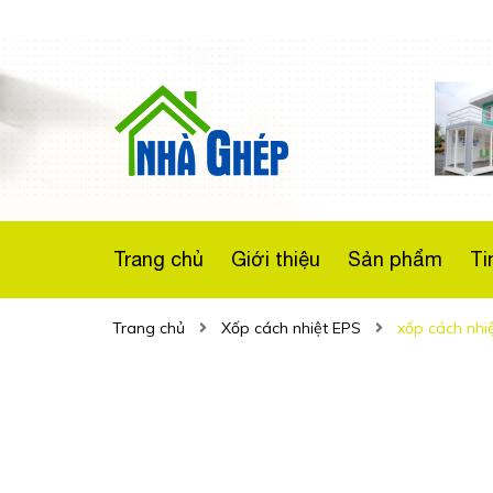
Nhà lắp ghép 2
tầng chống nóng,
cách âm hiệu quả
Liên hệ
Trang chủ
Giới thiệu
Sản phẩm
Ti
Trang chủ
Xốp cách nhiệt EPS
xốp cách nhi